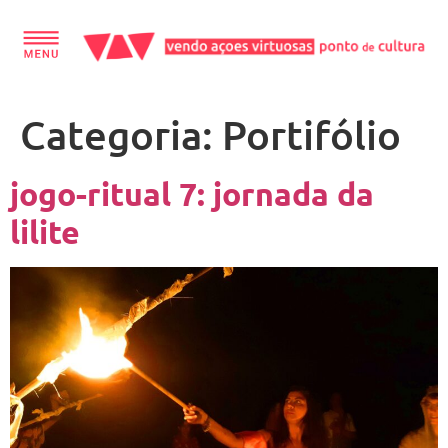
conteúdo
Categoria:
Portifólio
jogo-ritual 7: jornada da
lilite